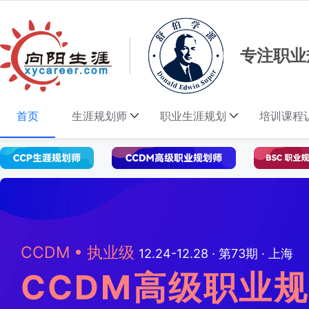
专注职业
首页
生涯规划师
职业生涯规划
培训课程
CCDM • 执业级
BSC • 师资级
CCP·筑基课
UAPM·高级
11.21-12.15·第38期·线上
01.06-02.08·第161期·线上
12.30-01.01·第41期·上海
12.24-12.28 · 第73期 · 上海
CCDM高级职业