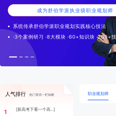
贯通新高考各个批次·新老高考无缝衔接
舒伯职业规划咨询核心技术传承班
传承舒伯学派 学习原汁原味的生涯
成为舒伯学派执业级职业规划师
系统传承舒伯学派职业规划实践核心技法
CCDM学员专享进阶课 • 向阳生涯独家课程
职业规划与生涯教育通用基础课
三位行业资深导师亲授，3个案例实战督导
·3个案例研习 ·8大模块 ·60+知识块 ·200
万元级客单价专业标准 • 真人案例实战督导
职业发展/新高考选科/高考志愿/招生就业的
市场需求大，人专业才短缺，优秀学员直接
人气排行
职业规划师
热门资讯一栏知晓
[新高考下看一个高...]
1