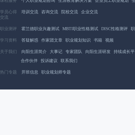
课程服务
个人职业规划咨询
生涯教育解决方案
企业员工职业规划
学员心得
培训交流
咨询交流
院校交流
企业交流
交流
职业测评
霍兰德职业兴趣测试
MBTI职业性格测试
DISC性格测评
职
学习资料
答疑解惑
作家团文章
职业规划知识
书籍
视频
关于我们
向阳生涯简介
大事记
专家团队
向阳生涯研发
持续成长平
合作伙伴
投诉建议
联系我们
热门专题
开班信息
职业规划师专题