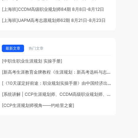
[上海班]CCDM高级职业规划师84期 8月8日-8月12日
[上海班]UAPM高考志愿规划师62期 8月21日-8月23日
最新文章
热门文章
[中职生职业生涯规划 实操手册]
[新高考生涯教育金牌教程《生涯规划：新高考选科与志愿规划指引》由中央一级出版社正式出版，预售超过100000册！深圳市光明]
[《10天谋定好前途：职业规划实操手册》由中国经济出版社再版。当当网、京东图书职业规划类图书稳居前列。]
[系统讲解 | CCP生涯规划师、CCDM高级职业规划师、BSC职业规划咨询导师有什么区别？]
[CCP生涯规划师视角——约哈里之窗]