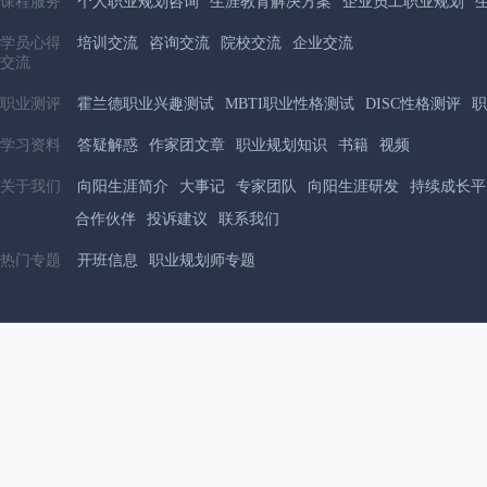
课程服务
个人职业规划咨询
生涯教育解决方案
企业员工职业规划
学员心得
培训交流
咨询交流
院校交流
企业交流
交流
职业测评
霍兰德职业兴趣测试
MBTI职业性格测试
DISC性格测评
职
学习资料
答疑解惑
作家团文章
职业规划知识
书籍
视频
关于我们
向阳生涯简介
大事记
专家团队
向阳生涯研发
持续成长平
合作伙伴
投诉建议
联系我们
热门专题
开班信息
职业规划师专题