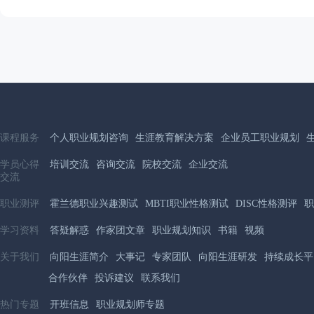
课程服务
个人职业规划咨询
生涯教育解决方案
企业员工职业规划
学员心得
培训交流
咨询交流
院校交流
企业交流
交流
职业测评
霍兰德职业兴趣测试
MBTI职业性格测试
DISC性格测评
职
学习资料
答疑解惑
作家团文章
职业规划知识
书籍
视频
关于我们
向阳生涯简介
大事记
专家团队
向阳生涯研发
持续成长平
合作伙伴
投诉建议
联系我们
热门专题
开班信息
职业规划师专题