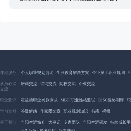
课程服务
个人职业规划咨询
生涯教育解决方案
企业员工职业规划
学员心得
培训交流
咨询交流
院校交流
企业交流
交流
职业测评
霍兰德职业兴趣测试
MBTI职业性格测试
DISC性格测评
职
学习资料
答疑解惑
作家团文章
职业规划知识
书籍
视频
关于我们
向阳生涯简介
大事记
专家团队
向阳生涯研发
持续成长平