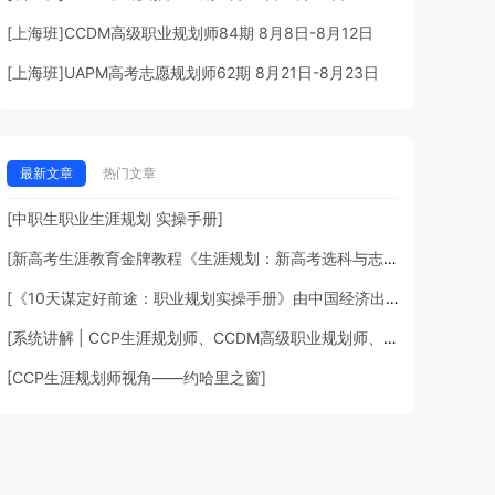
[上海班]CCDM高级职业规划师84期 8月8日-8月12日
[上海班]UAPM高考志愿规划师62期 8月21日-8月23日
最新文章
热门文章
[中职生职业生涯规划 实操手册]
[新高考生涯教育金牌教程《生涯规划：新高考选科与志愿规划指引》由中央一级出版社正式出版，预售超过100000册！深圳市光明]
[《10天谋定好前途：职业规划实操手册》由中国经济出版社再版。当当网、京东图书职业规划类图书稳居前列。]
[系统讲解 | CCP生涯规划师、CCDM高级职业规划师、BSC职业规划咨询导师有什么区别？]
[CCP生涯规划师视角——约哈里之窗]